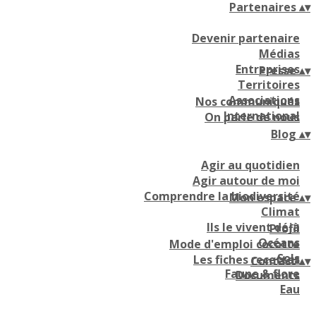
Partenaires
▴
▾
Devenir partenaire
Médias
Entreprises
Presse
▴
▾
Territoires
Associations
Nos communiqués
International
On parle de nous
Blog
▴
▾
Agir au quotidien
Agir autour de moi
Comprendre la biodiversité
Mon espace
▴
▾
Climat
Ils le vivent déjà
Profil
Océans
Mode d'emploi cocotte
Sols
Les fiches recettes
Contact
▴
▾
Faune & flore
Documents
Eau