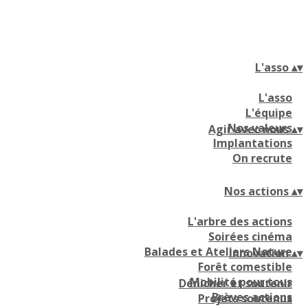
L'asso
▴
▾
L'asso
L'équipe
Nos valeurs
Agir avec nous
▴
▾
Implantations
On recrute
Nos actions
▴
▾
L'arbre des actions
Soirées cinéma
Balades et Ateliers Nature
Innovation
▴
▾
Forêt comestible
Mobilité pour tous
Dénicher et soutenir
Brèves actions
Projets soutenus