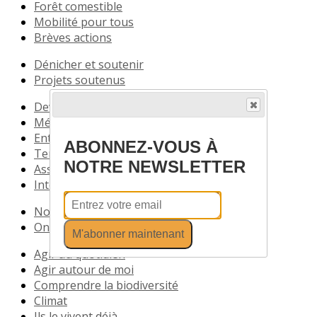
Forêt comestible
Mobilité pour tous
Brèves actions
Dénicher et soutenir
Projets soutenus
Devenir partenaire
Médias
Entreprises
ABONNEZ-VOUS À
Territoires
NOTRE NEWSLETTER
Associations
International
Nos communiqués
On parle de nous
M'abonner maintenant
Agir au quotidien
Agir autour de moi
Comprendre la biodiversité
Climat
Ils le vivent déjà