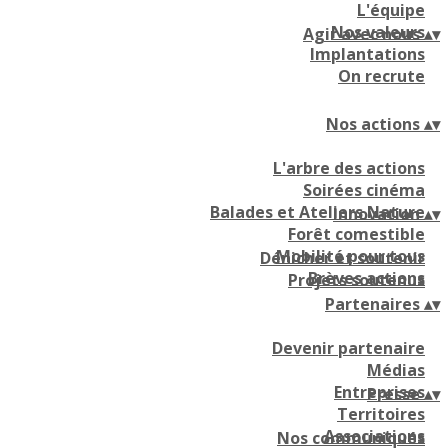
L'équipe
Nos valeurs
Agir avec nous
▴
▾
Implantations
On recrute
Nos actions
▴
▾
L'arbre des actions
Soirées cinéma
Balades et Ateliers Nature
Innovation
▴
▾
Forêt comestible
Mobilité pour tous
Dénicher et soutenir
Brèves actions
Projets soutenus
Partenaires
▴
▾
Devenir partenaire
Médias
Entreprises
Presse
▴
▾
Territoires
Associations
Nos communiqués