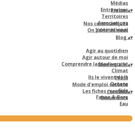
Médias
Entreprises
Presse
▴
▾
Territoires
Associations
Nos communiqués
International
On parle de nous
Blog
▴
▾
Agir au quotidien
Agir autour de moi
Comprendre la biodiversité
Mon espace
▴
▾
Climat
Ils le vivent déjà
Profil
Océans
Mode d'emploi cocotte
Sols
Les fiches recettes
Contact
▴
▾
Faune & flore
Documents
Eau