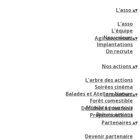
L'asso
▴
▾
L'asso
L'équipe
Nos valeurs
Agir avec nous
▴
▾
Implantations
On recrute
Nos actions
▴
▾
L'arbre des actions
Soirées cinéma
Balades et Ateliers Nature
Innovation
▴
▾
Forêt comestible
Mobilité pour tous
Dénicher et soutenir
Brèves actions
Projets soutenus
Partenaires
▴
▾
Devenir partenaire