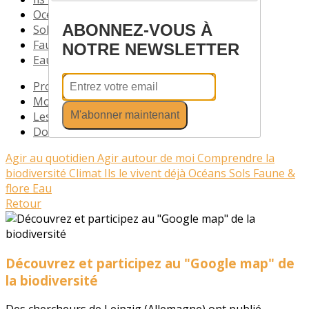
Océans
ABONNEZ-VOUS À
Sols
Faune & flore
NOTRE NEWSLETTER
Eau
Profil
Mode d'emploi cocotte
M'abonner maintenant
Les fiches recettes
Documents
Agir au quotidien
Agir autour de moi
Comprendre la
biodiversité
Climat
Ils le vivent déjà
Océans
Sols
Faune &
flore
Eau
Retour
Découvrez et participez au "Google map" de
la biodiversité