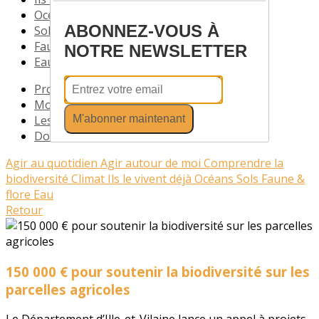
Océans
ABONNEZ-VOUS À
Sols
Faune & flore
NOTRE NEWSLETTER
Eau
Profil
Mode d'emploi cocotte
M'abonner maintenant
Les fiches recettes
Documents
Agir au quotidien
Agir autour de moi
Comprendre la
biodiversité
Climat
Ils le vivent déjà
Océans
Sols
Faune &
flore
Eau
Retour
150 000 € pour soutenir la biodiversité sur les
parcelles agricoles