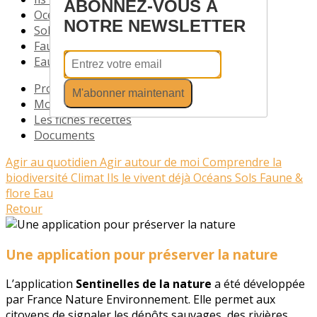
ABONNEZ-VOUS À
Océans
NOTRE NEWSLETTER
Sols
Faune & flore
Eau
Profil
M'abonner maintenant
Mode d'emploi cocotte
Les fiches recettes
Documents
Agir au quotidien
Agir autour de moi
Comprendre la
biodiversité
Climat
Ils le vivent déjà
Océans
Sols
Faune &
flore
Eau
Retour
Une application pour préserver la nature
L’application
Sentinelles de la nature
a été développée
par France Nature Environnement. Elle permet aux
citoyens de signaler les dépôts sauvages, des rivières