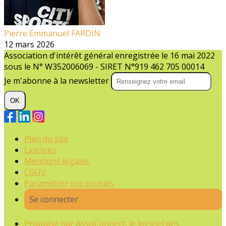
Pierre Emmanuel FARDIN
12 mars 2026
Association d'intérêt général enregistrée le 16 mai 2022
sous le N° W352006069 - SIRET N°919 462 705 00014
Je m'abonne à la newsletter
OK
Plan du site
Licences
Mentions légales
CGUV
Paramétrer vos cookies
Se connecter
Propulsé par AssoConnect, le logiciel des