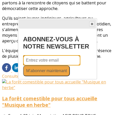
partons à la rencontre de citoyens qui se battent pour
démocratiser cette approche.
Qu’ils soient jeunes ingénieurs, agriculteurs ou
entrepreneurs, ils réparent leurs machines du quotidien,
s'alimentent en énergie ou fabriquent leurs propres
moyens de production. Ces pionniers nous donnent un
ABONNEZ-VOUS À
aperçu de ce que pourrait être le monde d'après…
NOTRE NEWSLETTER
L'équipe AGIR POUR TOUS animera le débat en présence
de plusieurs acteurs de la low tech en Ille-et-Vilaine.
M'abonner maintenant
Consultez également
La forêt comestible pour tous accueille
"Musique en herbe"