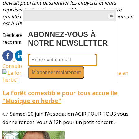
devrait pourtant passionner les citoyens et leurs
représentants : elle est un outil au service de notre
qualité de vie et, à l'avenir, de notre survie. Car l'humain
est à 100% cousu de biodiversité.
ABONNEZ-VOUS À
Dédicace à l'issue de la conférence. Réservation
recommandée sur ce
LIEN
NOTRE NEWSLETTER
Consultez également
M'abonner maintenant
La forêt comestible pour tous accueille
"Musique en herbe"
👉 Samedi 20 juin l'Association AGIR POUR TOUS vous
donne rendez-vous à 12h pour un petit concert...